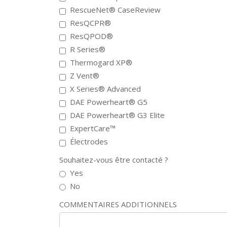
RescueNet® CaseReview
ResQCPR®
ResQPOD®
R Series®
Thermogard XP®
Z Vent®
X Series® Advanced
DAE Powerheart® G5
DAE Powerheart® G3 Elite
ExpertCare™
Électrodes
Souhaitez-vous être contacté ?
Yes
No
COMMENTAIRES ADDITIONNELS