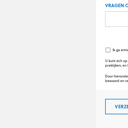
VRAGEN 
Ik ga erm
U kunt zich o
praktijken, en
Door hieronde
bewaard en ve